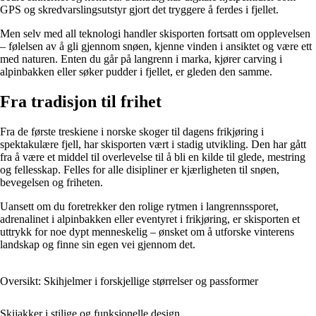
GPS og skredvarslingsutstyr gjort det tryggere å ferdes i fjellet.
Men selv med all teknologi handler skisporten fortsatt om opplevelsen
– følelsen av å gli gjennom snøen, kjenne vinden i ansiktet og være ett
med naturen. Enten du går på langrenn i marka, kjører carving i
alpinbakken eller søker pudder i fjellet, er gleden den samme.
Fra tradisjon til frihet
Fra de første treskiene i norske skoger til dagens frikjøring i
spektakulære fjell, har skisporten vært i stadig utvikling. Den har gått
fra å være et middel til overlevelse til å bli en kilde til glede, mestring
og fellesskap. Felles for alle disipliner er kjærligheten til snøen,
bevegelsen og friheten.
Uansett om du foretrekker den rolige rytmen i langrennssporet,
adrenalinet i alpinbakken eller eventyret i frikjøring, er skisporten et
uttrykk for noe dypt menneskelig – ønsket om å utforske vinterens
landskap og finne sin egen vei gjennom det.
Oversikt: Skihjelmer i forskjellige størrelser og passformer
Skijakker i stilige og funksjonelle design