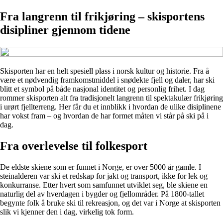
Fra langrenn til frikjøring – skisportens
disipliner gjennom tidene
Skisporten har en helt spesiell plass i norsk kultur og historie. Fra å
være et nødvendig framkomstmiddel i snødekte fjell og daler, har ski
blitt et symbol på både nasjonal identitet og personlig frihet. I dag
rommer skisporten alt fra tradisjonelt langrenn til spektakulær frikjøring
i urørt fjellterreng. Her får du et innblikk i hvordan de ulike disiplinene
har vokst fram – og hvordan de har formet måten vi står på ski på i
dag.
Fra overlevelse til folkesport
De eldste skiene som er funnet i Norge, er over 5000 år gamle. I
steinalderen var ski et redskap for jakt og transport, ikke for lek og
konkurranse. Etter hvert som samfunnet utviklet seg, ble skiene en
naturlig del av hverdagen i bygder og fjellområder. På 1800-tallet
begynte folk å bruke ski til rekreasjon, og det var i Norge at skisporten
slik vi kjenner den i dag, virkelig tok form.