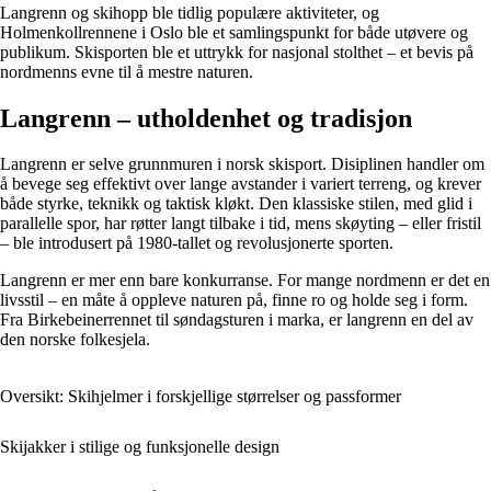
Langrenn og skihopp ble tidlig populære aktiviteter, og
Holmenkollrennene i Oslo ble et samlingspunkt for både utøvere og
publikum. Skisporten ble et uttrykk for nasjonal stolthet – et bevis på
nordmenns evne til å mestre naturen.
Langrenn – utholdenhet og tradisjon
Langrenn er selve grunnmuren i norsk skisport. Disiplinen handler om
å bevege seg effektivt over lange avstander i variert terreng, og krever
både styrke, teknikk og taktisk kløkt. Den klassiske stilen, med glid i
parallelle spor, har røtter langt tilbake i tid, mens skøyting – eller fristil
– ble introdusert på 1980-tallet og revolusjonerte sporten.
Langrenn er mer enn bare konkurranse. For mange nordmenn er det en
livsstil – en måte å oppleve naturen på, finne ro og holde seg i form.
Fra Birkebeinerrennet til søndagsturen i marka, er langrenn en del av
den norske folkesjela.
Oversikt: Skihjelmer i forskjellige størrelser og passformer
Skijakker i stilige og funksjonelle design