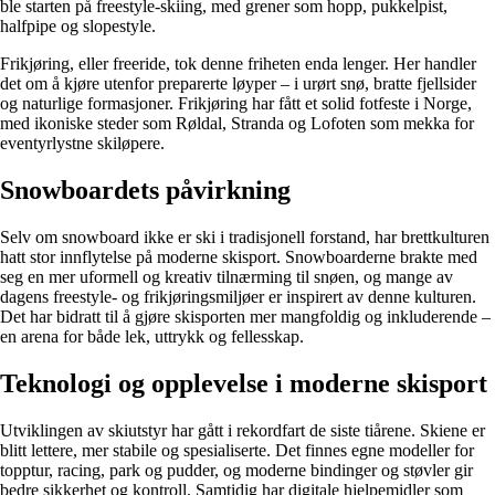
ble starten på freestyle-skiing, med grener som hopp, pukkelpist,
halfpipe og slopestyle.
Frikjøring, eller freeride, tok denne friheten enda lenger. Her handler
det om å kjøre utenfor preparerte løyper – i urørt snø, bratte fjellsider
og naturlige formasjoner. Frikjøring har fått et solid fotfeste i Norge,
med ikoniske steder som Røldal, Stranda og Lofoten som mekka for
eventyrlystne skiløpere.
Snowboardets påvirkning
Selv om snowboard ikke er ski i tradisjonell forstand, har brettkulturen
hatt stor innflytelse på moderne skisport. Snowboarderne brakte med
seg en mer uformell og kreativ tilnærming til snøen, og mange av
dagens freestyle- og frikjøringsmiljøer er inspirert av denne kulturen.
Det har bidratt til å gjøre skisporten mer mangfoldig og inkluderende –
en arena for både lek, uttrykk og fellesskap.
Teknologi og opplevelse i moderne skisport
Utviklingen av skiutstyr har gått i rekordfart de siste tiårene. Skiene er
blitt lettere, mer stabile og spesialiserte. Det finnes egne modeller for
topptur, racing, park og pudder, og moderne bindinger og støvler gir
bedre sikkerhet og kontroll. Samtidig har digitale hjelpemidler som