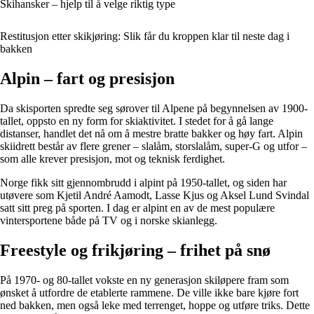
Skihansker – hjelp til å velge riktig type
Restitusjon etter skikjøring: Slik får du kroppen klar til neste dag i
bakken
Alpin – fart og presisjon
Da skisporten spredte seg sørover til Alpene på begynnelsen av 1900-
tallet, oppsto en ny form for skiaktivitet. I stedet for å gå lange
distanser, handlet det nå om å mestre bratte bakker og høy fart. Alpin
skiidrett består av flere grener – slalåm, storslalåm, super-G og utfor –
som alle krever presisjon, mot og teknisk ferdighet.
Norge fikk sitt gjennombrudd i alpint på 1950-tallet, og siden har
utøvere som Kjetil André Aamodt, Lasse Kjus og Aksel Lund Svindal
satt sitt preg på sporten. I dag er alpint en av de mest populære
vintersportene både på TV og i norske skianlegg.
Freestyle og frikjøring – frihet på snø
På 1970- og 80-tallet vokste en ny generasjon skiløpere fram som
ønsket å utfordre de etablerte rammene. De ville ikke bare kjøre fort
ned bakken, men også leke med terrenget, hoppe og utføre triks. Dette