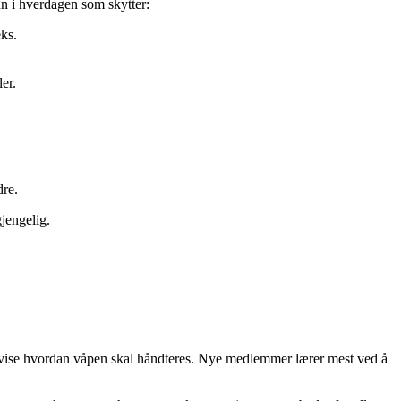
nn i hverdagen som skytter:
eks.
ler.
dre.
jengelig.
 og vise hvordan våpen skal håndteres. Nye medlemmer lærer mest ved å