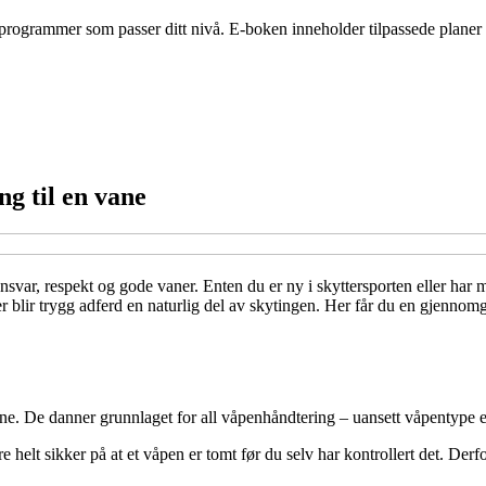
gsprogrammer som passer ditt nivå. E-boken inneholder tilpassede planer 
ng til en vane
ar, respekt og gode vaner. Enten du er ny i skyttersporten eller har man
blir trygg adferd en naturlig del av skytingen. Her får du en gjennomg
ne. De danner grunnlaget for all våpenhåndtering – uansett våpentype el
 helt sikker på at et våpen er tomt før du selv har kontrollert det. Derfo