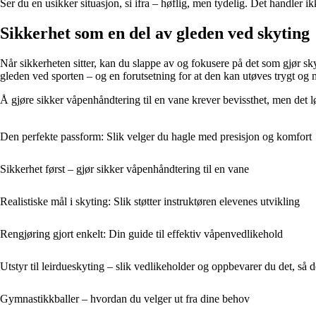
Ser du en usikker situasjon, si ifra – høflig, men tydelig. Det handler i
Sikkerhet som en del av gleden ved skyting
Når sikkerheten sitter, kan du slappe av og fokusere på det som gjør skyt
gleden ved sporten – og en forutsetning for at den kan utøves trygt og m
Å gjøre sikker våpenhåndtering til en vane krever bevissthet, men det lø
Den perfekte passform: Slik velger du hagle med presisjon og komfort
Sikkerhet først – gjør sikker våpenhåndtering til en vane
Realistiske mål i skyting: Slik støtter instruktøren elevenes utvikling
Rengjøring gjort enkelt: Din guide til effektiv våpenvedlikehold
Utstyr til leirdueskyting – slik vedlikeholder og oppbevarer du det, så d
Gymnastikkballer – hvordan du velger ut fra dine behov