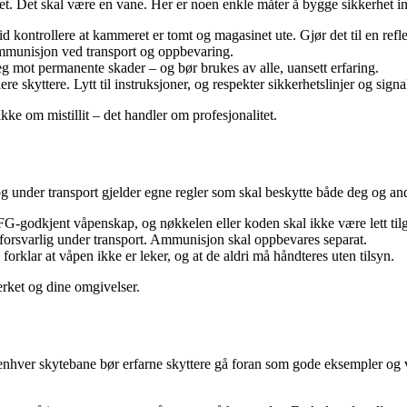
et. Det skal være en vane. Her er noen enkle måter å bygge sikkerhet i
id kontrollere at kammeret er tomt og magasinet ute. Gjør det til en refl
ammunisjon ved transport og oppbevaring.
eg mot permanente skader – og bør brukes av alle, uansett erfaring.
re skyttere. Lytt til instruksjoner, og respekter sikkerhetslinjer og signa
kke om mistillit – det handler om profesjonalitet.
g under transport gjelder egne regler som skal beskytte både deg og an
G-godkjent våpenskap, og nøkkelen eller koden skal ikke være lett tilg
orsvarlig under transport. Ammunisjon skal oppbevares separat.
forklar at våpen ikke er leker, og at de aldri må håndteres uten tilsyn.
erket og dine omgivelser.
. På enhver skytebane bør erfarne skyttere gå foran som gode eksempler