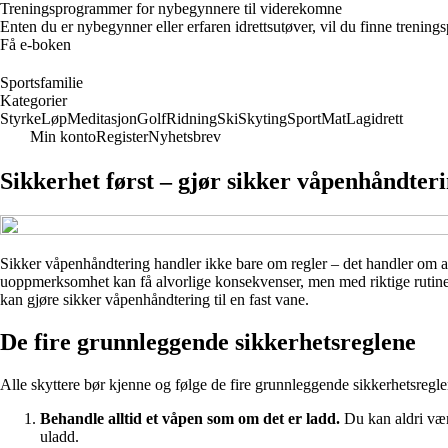
Treningsprogrammer for nybegynnere til viderekomne
Enten du er nybegynner eller erfaren idrettsutøver, vil du finne trenin
Få e-boken
Sportsfamilie
Kategorier
Styrke
Løp
Meditasjon
Golf
Ridning
Ski
Skyting
Sport
Mat
Lagidrett
Min konto
Register
Nyhetsbrev
Sikkerhet først – gjør sikker våpenhåndteri
Sikker våpenhåndtering handler ikke bare om regler – det handler om ansv
uoppmerksomhet kan få alvorlige konsekvenser, men med riktige rutiner 
kan gjøre sikker våpenhåndtering til en fast vane.
De fire grunnleggende sikkerhetsreglene
Alle skyttere bør kjenne og følge de fire grunnleggende sikkerhetsregle
Behandle alltid et våpen som om det er ladd.
Du kan aldri være
uladd.