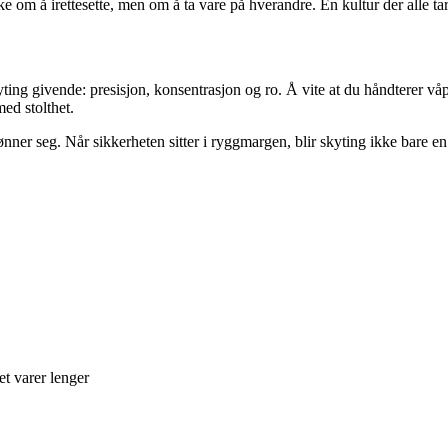
kke om å irettesette, men om å ta vare på hverandre. En kultur der alle ta
ing givende: presisjon, konsentrasjon og ro. Å vite at du håndterer våpen
ed stolthet.
nner seg. Når sikkerheten sitter i ryggmargen, blir skyting ikke bare en 
et varer lenger