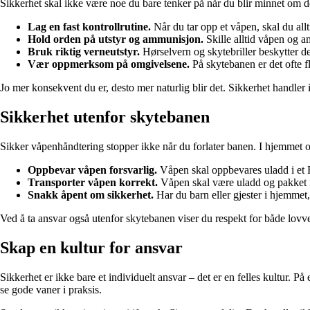
Sikkerhet skal ikke være noe du bare tenker på når du blir minnet om d
Lag en fast kontrollrutine.
Når du tar opp et våpen, skal du allt
Hold orden på utstyr og ammunisjon.
Skille alltid våpen og 
Bruk riktig verneutstyr.
Hørselvern og skytebriller beskytter d
Vær oppmerksom på omgivelsene.
På skytebanen er det ofte fle
Jo mer konsekvent du er, desto mer naturlig blir det. Sikkerhet handler i
Sikkerhet utenfor skytebanen
Sikker våpenhåndtering stopper ikke når du forlater banen. I hjemmet o
Oppbevar våpen forsvarlig.
Våpen skal oppbevares uladd i et F
Transporter våpen korrekt.
Våpen skal være uladd og pakket f
Snakk åpent om sikkerhet.
Har du barn eller gjester i hjemmet, 
Ved å ta ansvar også utenfor skytebanen viser du respekt for både lovv
Skap en kultur for ansvar
Sikkerhet er ikke bare et individuelt ansvar – det er en felles kultur
se gode vaner i praksis.