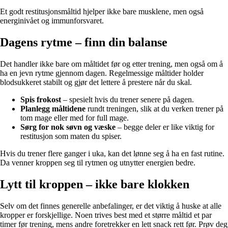
Et godt restitusjonsmåltid hjelper ikke bare musklene, men også
energinivået og immunforsvaret.
Dagens rytme – finn din balanse
Det handler ikke bare om måltidet før og etter trening, men også om å
ha en jevn rytme gjennom dagen. Regelmessige måltider holder
blodsukkeret stabilt og gjør det lettere å prestere når du skal.
Spis frokost
– spesielt hvis du trener senere på dagen.
Planlegg måltidene
rundt treningen, slik at du verken trener på
tom mage eller med for full mage.
Sørg for nok søvn og væske
– begge deler er like viktig for
restitusjon som maten du spiser.
Hvis du trener flere ganger i uka, kan det lønne seg å ha en fast rutine.
Da venner kroppen seg til rytmen og utnytter energien bedre.
Lytt til kroppen – ikke bare klokken
Selv om det finnes generelle anbefalinger, er det viktig å huske at alle
kropper er forskjellige. Noen trives best med et større måltid et par
timer før trening, mens andre foretrekker en lett snack rett før. Prøv deg