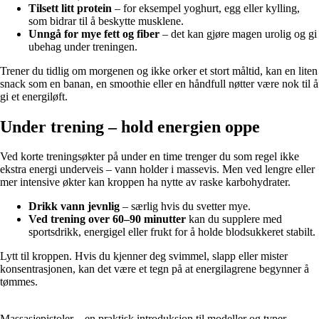
Tilsett litt protein
– for eksempel yoghurt, egg eller kylling,
som bidrar til å beskytte musklene.
Unngå for mye fett og fiber
– det kan gjøre magen urolig og gi
ubehag under treningen.
Trener du tidlig om morgenen og ikke orker et stort måltid, kan en liten
snack som en banan, en smoothie eller en håndfull nøtter være nok til å
gi et energiløft.
Under trening – hold energien oppe
Ved korte treningsøkter på under en time trenger du som regel ikke
ekstra energi underveis – vann holder i massevis. Men ved lengre eller
mer intensive økter kan kroppen ha nytte av raske karbohydrater.
Drikk vann jevnlig
– særlig hvis du svetter mye.
Ved trening over 60–90 minutter
kan du supplere med
sportsdrikk, energigel eller frukt for å holde blodsukkeret stabilt.
Lytt til kroppen. Hvis du kjenner deg svimmel, slapp eller mister
konsentrasjonen, kan det være et tegn på at energilagrene begynner å
tømmes.
Massasjepistoler – en praktisk introduksjon til modeller og typer