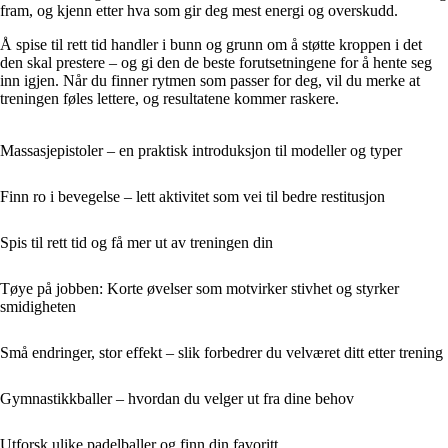
fram, og kjenn etter hva som gir deg mest energi og overskudd.
Å spise til rett tid handler i bunn og grunn om å støtte kroppen i det
den skal prestere – og gi den de beste forutsetningene for å hente seg
inn igjen. Når du finner rytmen som passer for deg, vil du merke at
treningen føles lettere, og resultatene kommer raskere.
Massasjepistoler – en praktisk introduksjon til modeller og typer
Finn ro i bevegelse – lett aktivitet som vei til bedre restitusjon
Spis til rett tid og få mer ut av treningen din
Tøye på jobben: Korte øvelser som motvirker stivhet og styrker
smidigheten
Små endringer, stor effekt – slik forbedrer du velværet ditt etter trening
Gymnastikkballer – hvordan du velger ut fra dine behov
Utforsk ulike padelballer og finn din favoritt