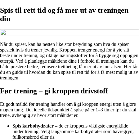
Spis til rett tid og få mer ut av treningen
din
Når du spiser, kan ha nesten like stor betydning som hva du spiser –
spesielt hvis du trener jevnlig. Kroppen trenger energi for å yte sitt
beste under trening, og riktige næringsstoffer for å bygge seg opp igjen
etterpå. Ved å planlegge måltidene dine i forhold til treningen kan du
både prestere bedre, redusere tretthet og få mer ut av innsatsen. Her får
du en guide til hvordan du kan spise til rett tid for å få mest mulig ut av
treningen.
Før trening – gi kroppen drivstoff
Et godt måltid før trening handler om å gi kroppen energi uten å gjøre
magen tung. Det ideelle tidspunktet å spise på er 1–3 timer før du skal
trene, avhengig av hvor stort måltidet er.
Spis karbohydrater
– de er kroppens viktigste energikilde
under trening. Velg langsomme karbohydrater som havregryn,
fullkornsbrød eller ris.