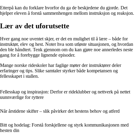
Etterpå kan du forklare hvorfor du ga de beskjedene du gjorde. Det
hjelper eleven å forstå sammenhengen mellom instruksjon og reaksjon.
Lær av det uforutsette
Hver gang noe uventet skjer, er det en mulighet til å lære – både for
instruktør, elev og hest. Noter hva som utløste situasjonen, og hvordan
den ble håndtert. Tenk gjennom om du kan gjøre noe annerledes neste
gang for å forebygge lignende episoder.
Mange norske rideskoler har faglige møter der instruktører deler
erfaringer og tips. Slike samtaler styrker både kompetansen og
fellesskapet i stallen.
Fellesskap og inspirasjon: Derfor er rideklubber og nettverk på nettet
uunnværlige for ryttere
Når årstidene skifter – slik påvirker det hestens behov og atferd
Bitt og hodelag: Forstå forskjellene og styrk kommunikasjonen med
hesten din