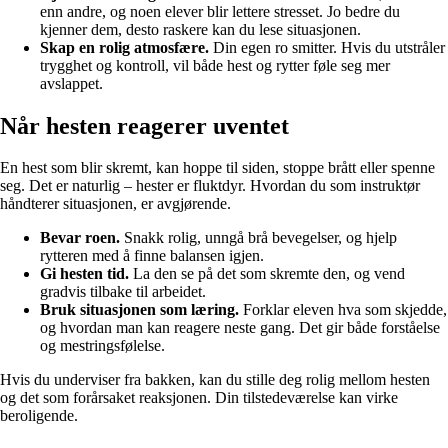
enn andre, og noen elever blir lettere stresset. Jo bedre du
kjenner dem, desto raskere kan du lese situasjonen.
Skap en rolig atmosfære.
Din egen ro smitter. Hvis du utstråler
trygghet og kontroll, vil både hest og rytter føle seg mer
avslappet.
Når hesten reagerer uventet
En hest som blir skremt, kan hoppe til siden, stoppe brått eller spenne
seg. Det er naturlig – hester er fluktdyr. Hvordan du som instruktør
håndterer situasjonen, er avgjørende.
Bevar roen.
Snakk rolig, unngå brå bevegelser, og hjelp
rytteren med å finne balansen igjen.
Gi hesten tid.
La den se på det som skremte den, og vend
gradvis tilbake til arbeidet.
Bruk situasjonen som læring.
Forklar eleven hva som skjedde,
og hvordan man kan reagere neste gang. Det gir både forståelse
og mestringsfølelse.
Hvis du underviser fra bakken, kan du stille deg rolig mellom hesten
og det som forårsaket reaksjonen. Din tilstedeværelse kan virke
beroligende.