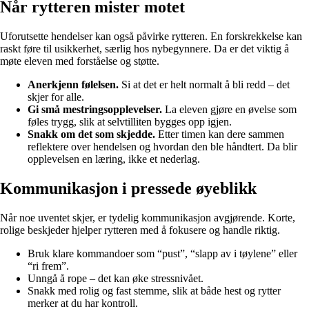
Når rytteren mister motet
Uforutsette hendelser kan også påvirke rytteren. En forskrekkelse kan
raskt føre til usikkerhet, særlig hos nybegynnere. Da er det viktig å
møte eleven med forståelse og støtte.
Anerkjenn følelsen.
Si at det er helt normalt å bli redd – det
skjer for alle.
Gi små mestringsopplevelser.
La eleven gjøre en øvelse som
føles trygg, slik at selvtilliten bygges opp igjen.
Snakk om det som skjedde.
Etter timen kan dere sammen
reflektere over hendelsen og hvordan den ble håndtert. Da blir
opplevelsen en læring, ikke et nederlag.
Kommunikasjon i pressede øyeblikk
Når noe uventet skjer, er tydelig kommunikasjon avgjørende. Korte,
rolige beskjeder hjelper rytteren med å fokusere og handle riktig.
Bruk klare kommandoer som “pust”, “slapp av i tøylene” eller
“ri frem”.
Unngå å rope – det kan øke stressnivået.
Snakk med rolig og fast stemme, slik at både hest og rytter
merker at du har kontroll.