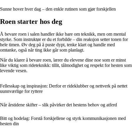
Sunne hover hver dag – den enkle rutinen som gjør forskjellen
Roen starter hos deg
Å bevare roen i salen handler ikke bare om teknikk, men om mental
styrke. Som instruktør er du et forbilde – din reaksjon setter tonen for
hele timen. Øv deg på å puste dypt, tenke klart og handle med
omtanke, også når ting ikke går som planlagt.
Når du klarer å bevare roen, lærer du elevene dine noe som er minst
like viktig som rideteknikk: tillit, tålmodighet og respekt for hesten som
levende vesen.
Fellesskap og inspirasjon: Derfor er rideklubber og nettverk på nettet
uunnværlige for ryttere
Når årstidene skifter – slik påvirker det hestens behov og atferd
Bitt og hodelag: Forstå forskjellene og styrk kommunikasjonen med
hesten din