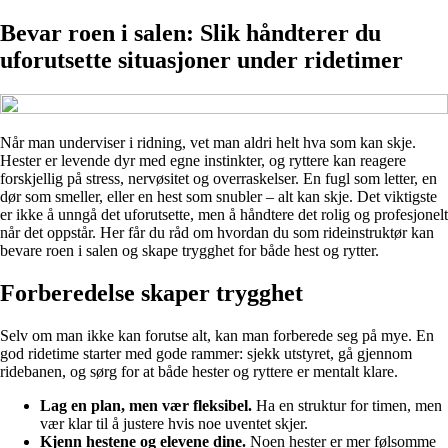
Bevar roen i salen: Slik håndterer du
uforutsette situasjoner under ridetimer
Når man underviser i ridning, vet man aldri helt hva som kan skje.
Hester er levende dyr med egne instinkter, og ryttere kan reagere
forskjellig på stress, nervøsitet og overraskelser. En fugl som letter, en
dør som smeller, eller en hest som snubler – alt kan skje. Det viktigste
er ikke å unngå det uforutsette, men å håndtere det rolig og profesjonelt
når det oppstår. Her får du råd om hvordan du som rideinstruktør kan
bevare roen i salen og skape trygghet for både hest og rytter.
Forberedelse skaper trygghet
Selv om man ikke kan forutse alt, kan man forberede seg på mye. En
god ridetime starter med gode rammer: sjekk utstyret, gå gjennom
ridebanen, og sørg for at både hester og ryttere er mentalt klare.
Lag en plan, men vær fleksibel.
Ha en struktur for timen, men
vær klar til å justere hvis noe uventet skjer.
Kjenn hestene og elevene dine.
Noen hester er mer følsomme